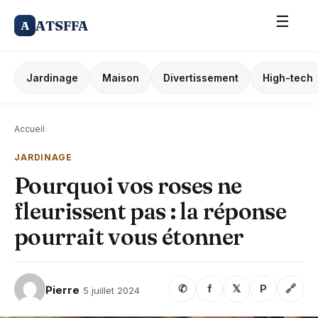
☰
ATSFFA
A
Jardinage
Maison
Divertissement
High-tech
Accueil
›
JARDINAGE
Pourquoi vos roses ne
fleurissent pas : la réponse
pourrait vous étonner
✆
f
𝕏
P
🔗
Pierre
5 juillet 2024