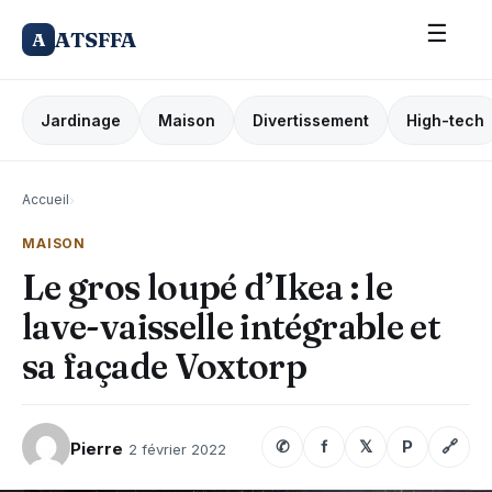
☰
ATSFFA
A
Jardinage
Maison
Divertissement
High-tech
Accueil
›
MAISON
Le gros loupé d’Ikea : le
lave-vaisselle intégrable et
sa façade Voxtorp
✆
f
𝕏
P
🔗
Pierre
2 février 2022