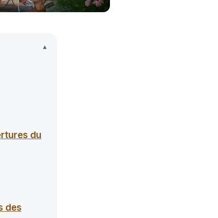
ertures du
s des