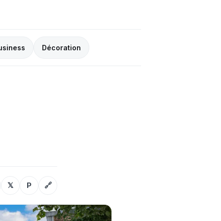
usiness
Décoration
𝕏
P
🔗