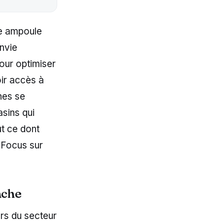
ne ampoule
nvie
our optimiser
oir accès à
nes se
asins qui
ut ce dont
 Focus sur
nche
rs du secteur