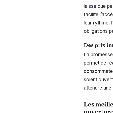
laisse que pe
facilite l’ac
leur rythme. 
obligations p
Des prix im
La promesse d
permet de réa
consommateurs
soient ouvert
attendre une 
Les meill
ouvertur