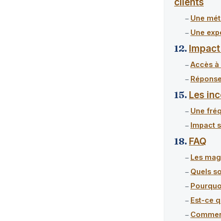
clients
Une mét
Une expé
Impact
Accès à 
Réponse
Les in
Une fré
Impact s
FAQ
Les maga
Quels so
Pourquoi
Est-ce q
Comment 