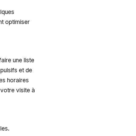
elques
nt optimiser
aire une liste
pulsifs et de
es horaires
otre visite à
les.