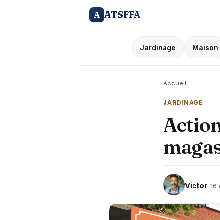
ATSFFA
A
Jardinage
Maison
Accueil
›
JARDINAGE
Action
magasi
Victor
16