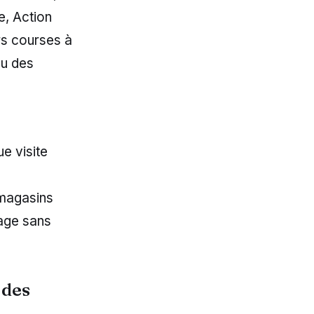
e, Action
urs courses à
ou des
e visite
 magasins
lage sans
 des