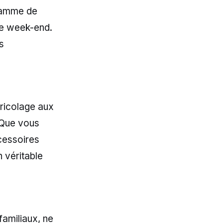
 gamme de
le week-end.
s
bricolage aux
. Que vous
cessoires
 véritable
familiaux, ne