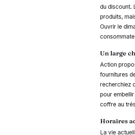
du discount.
produits, mai
Ouvrir le di
consommateurs
Un large ch
Action propos
fournitures d
recherchiez 
pour embellir
coffre au tré
Horaires a
La vie actuel