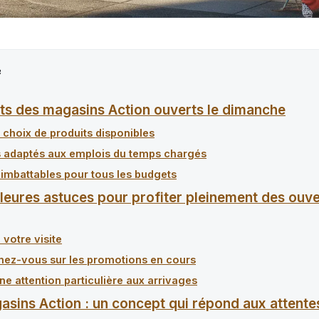
e
ts des magasins Action ouverts le dimanche
 choix de produits disponibles
s adaptés aux emplois du temps chargés
 imbattables pour tous les budgets
lleures astuces pour profiter pleinement des ouv
 votre visite
nez-vous sur les promotions en cours
ne attention particulière aux arrivages
asins Action : un concept qui répond aux attente