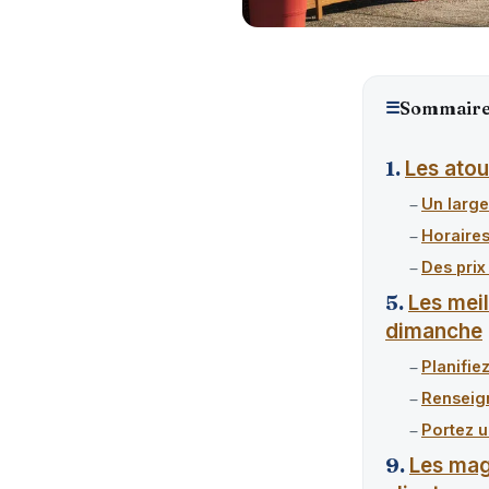
☰
Sommair
Les atou
Un large
Horaire
Des prix
Les mei
dimanche
Planifiez
Renseig
Portez u
Les mag