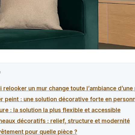
e
 relooker un mur change toute l’ambiance d’une 
r peint : une solution décorative forte en personn
ure : la solution la plus flexible et accessible
eaux décoratifs : relief, structure et modernité
vêtement pour quelle pièce ?