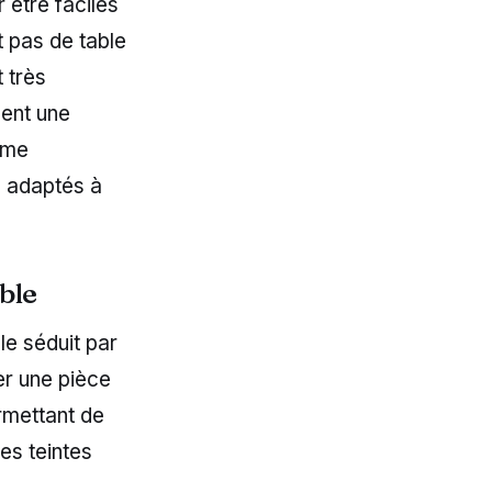
 être faciles
t pas de table
 très
hent une
mme
 adaptés à
ible
le séduit par
er une pièce
rmettant de
es teintes