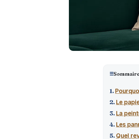
☰
Sommair
Pourquoi
Le papie
La peint
Les pann
Quel re