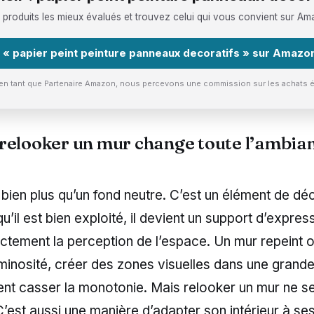
 produits les mieux évalués et trouvez celui qui vous convient sur Am
 « papier peint peinture panneaux decoratifs » sur Amazo
 — en tant que Partenaire Amazon, nous percevons une commission sur les achats él
relooker un mur change toute l’ambia
 bien plus qu’un fond neutre. C’est un élément de dé
u’il est bien exploité, il devient un support d’expres
ectement la perception de l’espace. Un mur repeint o
uminosité, créer des zones visuelles dans une grand
nt casser la monotonie. Mais relooker un mur ne se
 C’est aussi une manière d’adapter son intérieur à se