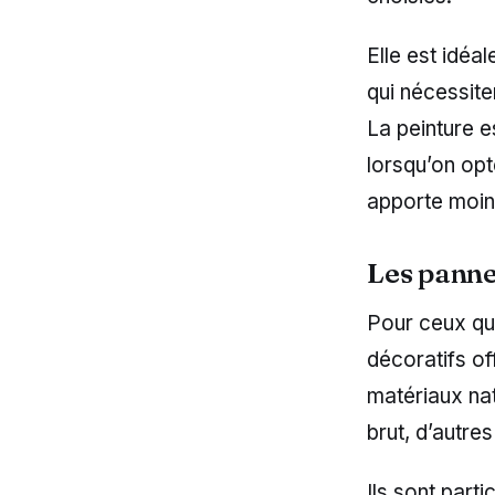
Elle est idéa
qui nécessite
La peinture e
lorsqu’on opt
apporte moins
Les pannea
Pour ceux qui
décoratifs of
matériaux natu
brut, d’autre
Ils sont part