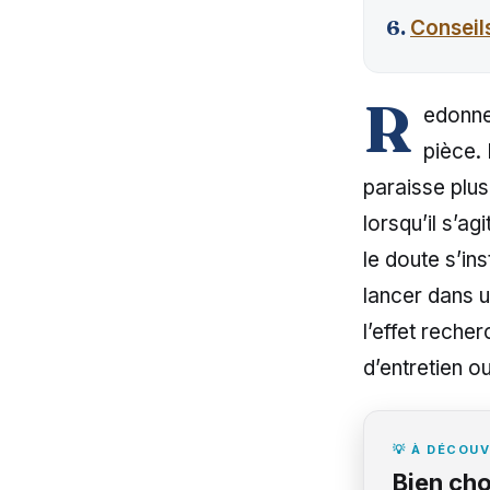
Conseils
R
edonne
pièce. 
paraisse plu
lorsqu’il s’ag
le doute s’in
lancer dans u
l’effet reche
d’entretien ou
💡 À DÉCOUV
Bien cho