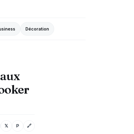
usiness
Décoration
eaux
looker
𝕏
P
🔗