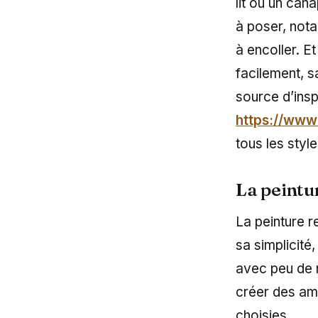
lit ou un ca
à poser, nota
à encoller. E
facilement, 
source d’ins
https://www
tous les style
La peintur
La peinture r
sa simplicité
avec peu de m
créer des am
choisies.