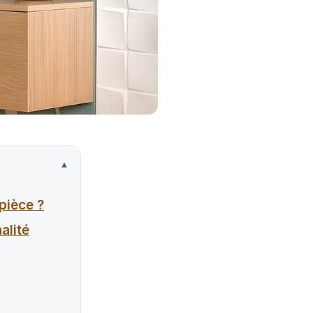
pièce ?
alité