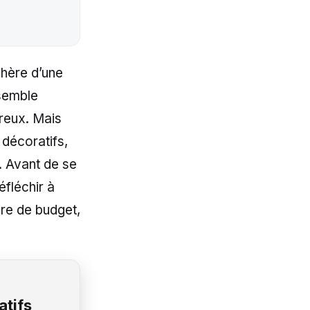
phère d’une
nsemble
reux. Mais
 décoratifs,
. Avant de se
éfléchir à
ère de budget,
atifs