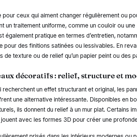
le pour ceux qui aiment changer régulièrement ou po
nt un traitement uniforme, comme un couloir ou une s
st également pratique en termes d’entretien, notam
e pour des finitions satinées ou lessivables. En reva
 de texture ou de relief qu’un papier peint ou des 
ux décoratifs : relief, structure et m
 recherchent un effet structurant et original, les pa
frent une alternative intéressante. Disponibles en b
rels, ils donnent du relief à un mur plat. Certains imi
s jouent avec les formes 3D pour créer une profondeu
iculièrement prisés dans les intérieurs modernes ou 