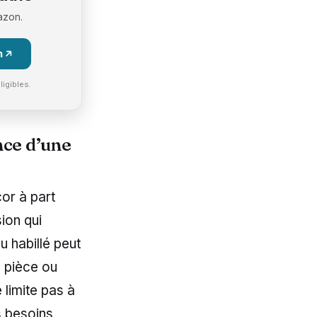
azon.
n
igibles.
nce d’une
cor à part
sion qui
u habillé peut
e pièce ou
 limite pas à
s besoins