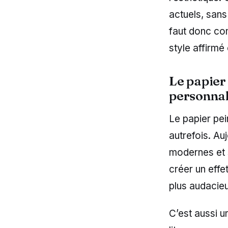
actuels, sans
faut donc co
style affirmé
Le papier 
personnal
Le papier pein
autrefois. Auj
modernes et s
créer un effe
plus audacie
C’est aussi u