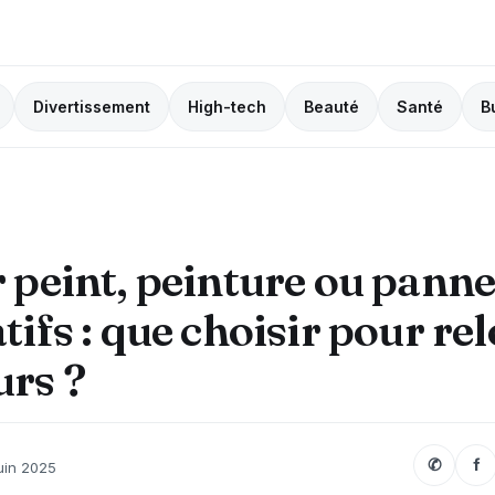
Divertissement
High-tech
Beauté
Santé
B
 peint, peinture ou pann
tifs : que choisir pour re
rs ?
✆
f
juin 2025