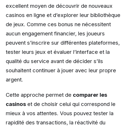
excellent moyen de découvrir de nouveaux
casinos en ligne et d’explorer leur bibliothèque
de jeux. Comme ces bonus ne nécessitent
aucun engagement financier, les joueurs
peuvent s’inscrire sur différentes plateformes,
tester leurs jeux et évaluer l’interface et la
qualité du service avant de décider s’ils
souhaitent continuer à jouer avec leur propre
argent.
Cette approche permet de
comparer les
casinos
et de choisir celui qui correspond le
mieux à vos attentes. Vous pouvez tester la
rapidité des transactions, la réactivité du