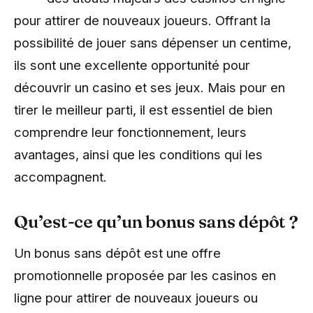
pour attirer de nouveaux joueurs. Offrant la
possibilité de jouer sans dépenser un centime,
ils sont une excellente opportunité pour
découvrir un casino et ses jeux. Mais pour en
tirer le meilleur parti, il est essentiel de bien
comprendre leur fonctionnement, leurs
avantages, ainsi que les conditions qui les
accompagnent.
Qu’est-ce qu’un bonus sans dépôt ?
Un bonus sans dépôt est une offre
promotionnelle proposée par les casinos en
ligne pour attirer de nouveaux joueurs ou