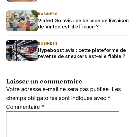
BUSINESS
Vinted Go avis : ce service de livraison
de Vinted est-il efficace ?
BUSINESS
Hypeboost avis : cette plateforme de
revente de sneakers est-elle fiable ?
Laisser un commentaire
Votre adresse e-mail ne sera pas publiée.
Les
champs obligatoires sont indiqués avec
*
Commentaire
*