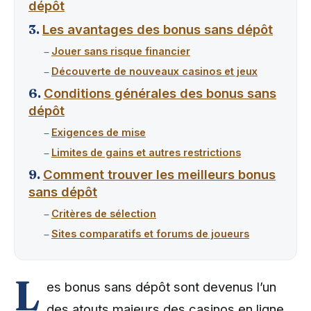
dépôt
Les avantages des bonus sans dépôt
Jouer sans risque financier
Découverte de nouveaux casinos et jeux
Conditions générales des bonus sans
dépôt
Exigences de mise
Limites de gains et autres restrictions
Comment trouver les meilleurs bonus
sans dépôt
Critères de sélection
Sites comparatifs et forums de joueurs
L
es bonus sans dépôt sont devenus l’un
des atouts majeurs des casinos en ligne