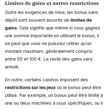
Limites de gains et autres restrictions
Outre les exigences de mise, les bonus sans
dépôt sont souvent assortis de
limites de
gains
. Cela signifie que même si vous gagnez
une somme importante en utilisant le bonus, il
se peut que vous ne puissiez retirer qu’un
montant maximum, généralement compris
entre 50 et 100 €. Le reste des gains sera
annulé.
En outre, certains casinos imposent des
restrictions sur les jeux
où le bonus peut être
utilisé. Par exemple, un bonus peut être limité à
une ou deux machines à sous spécifiques, ou il