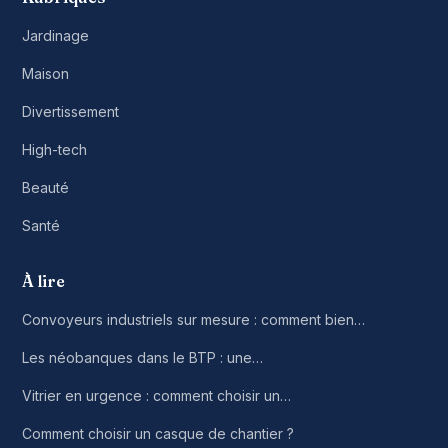
Jardinage
Maison
Divertissement
High-tech
Beauté
Santé
À lire
Convoyeurs industriels sur mesure : comment bien…
Les néobanques dans le BTP : une…
Vitrier en urgence : comment choisir un…
Comment choisir un casque de chantier ?