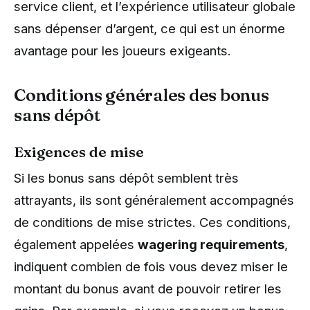
service client, et l’expérience utilisateur globale
sans dépenser d’argent, ce qui est un énorme
avantage pour les joueurs exigeants.
Conditions générales des bonus
sans dépôt
Exigences de mise
Si les bonus sans dépôt semblent très
attrayants, ils sont généralement accompagnés
de conditions de mise strictes. Ces conditions,
également appelées
wagering requirements
,
indiquent combien de fois vous devez miser le
montant du bonus avant de pouvoir retirer les